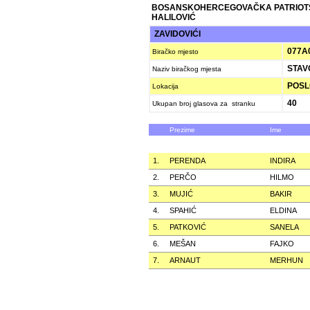
BOSANSKOHERCEGOVAČKA PATRIOT
HALILOVIĆ
ZAVIDOVIĆI
077A
Biračko mjesto
STAV
Naziv biračkog mjesta
POSLO
Lokacija
40
Ukupan broj glasova za stranku
Prezime
Ime
1.
PERENDA
INDIRA
2.
PERČO
HILMO
3.
MUJIĆ
BAKIR
4.
SPAHIĆ
ELDINA
5.
PATKOVIĆ
SANELA
6.
MEŠAN
FAJKO
7.
ARNAUT
MERHUN