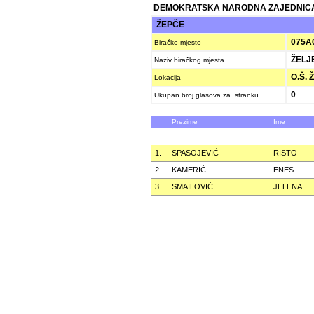
DEMOKRATSKA NARODNA ZAJEDNICA
ŽEPČE
075A
Biračko mjesto
ŽELJE
Naziv biračkog mjesta
O.Š. 
Lokacija
0
Ukupan broj glasova za stranku
Prezime
Ime
1.
SPASOJEVIĆ
RISTO
2.
KAMERIĆ
ENES
3.
SMAILOVIĆ
JELENA