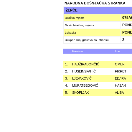
NARODNA BOŠNJAČKA STRANKA
ŽEPČE
075A
Biračko mjesto
PONI
Naziv biračkog mjesta
PONI
Lokacija
2
Ukupan broj glasova za stranku
Prezime
Ime
1.
HADŽIRADONČIĆ
OMER
2.
HUSEINSPAHIĆ
FIKRET
3.
LJEVAKOVIĆ
ELVIRA
4.
MURATBEGOVIĆ
HASAN
5.
SKOPLJAK
ALISA