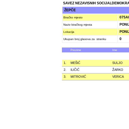
SAVEZ NEZAVISNIH SOCIJALDEMOKRAT
ŽEPČE
075A
Biračko mjesto
PONI
Naziv biračkog mjesta
PONI
Lokacija
0
Ukupan broj glasova za stranku
Prezime
Ime
1.
MEŠIĆ
SULJO
2.
ILIČIĆ
ŽARKO
3.
MITROVIĆ
VERICA