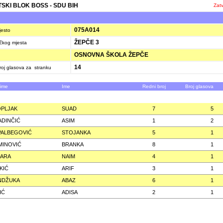
TSKI BLOK BOSS - SDU BIH
Zatv
E
075A014
jesto
ŽEPČE 3
ačkog mjesta
OSNOVNA ŠKOLA ŽEPČE
14
oj glasova za stranku
zime
Ime
Redni broj
Broj glasova
PLJAK
SUAD
7
5
DINČIĆ
ASIM
1
2
PALBEGOVIĆ
STOJANKA
5
1
MINOVIĆ
BRANKA
8
1
SARA
NAIM
4
1
KIĆ
ARIF
3
1
NDŽUKA
ABAZ
6
1
IĆ
ADISA
2
1