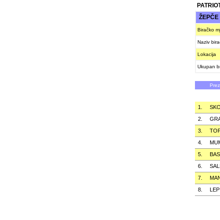
PATRIO
ŽEPČ
Biračko m
Naziv bir
Lokacija
Ukupan br
Pre
1.
SKO
2.
GRA
3.
TO
4.
MU
5.
BA
6.
SAL
7.
MA
8.
LEP