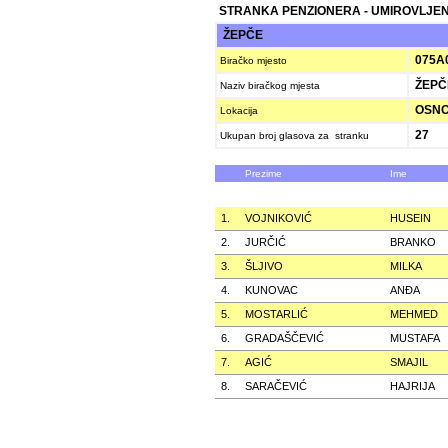
STRANKA PENZIONERA - UMIROVLJEN
ŽEPČE
075A
Biračko mjesto
ŽEPČ
Naziv biračkog mjesta
OSNO
Lokacija
27
Ukupan broj glasova za stranku
Prezime
Ime
1.
VOJNIKOVIĆ
HUSEIN
2.
JURČIĆ
BRANKO
3.
ŠLJIVO
MILKA
4.
KUNOVAC
ANÐA
5.
MOSTARLIĆ
MEHMED
6.
GRADAŠČEVIĆ
MUSTAFA
7.
AGIĆ
SMAJIL
8.
SARAČEVIĆ
HAJRIJA