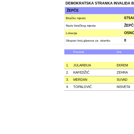
DEMOKRATSKA STRANKA INVALIDA B
ŽEPČE
075A
Biračko mjesto
ŽEPČ
Naziv biračkog mjesta
OSNO
Lokacija
0
Ukupan broj glasova za stranku
Prezime
Ime
1.
JULARÐIJA
EKREM
2.
KAFEDŽIĆ
ZEHRA
3.
MERDAN
SUVAD
4.
TOPALOVIĆ
NISVETA