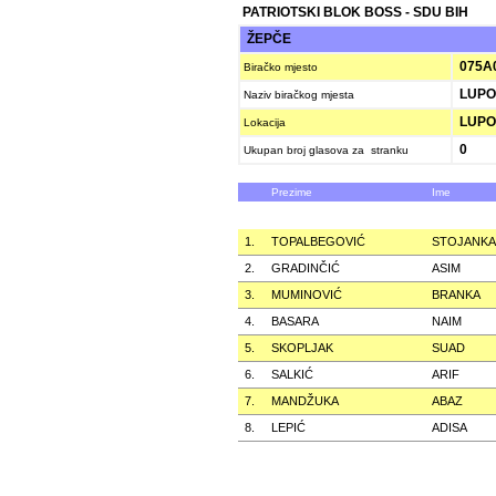
PATRIOTSKI BLOK BOSS - SDU BIH
ŽEPČE
075A
Biračko mjesto
LUPO
Naziv biračkog mjesta
LUPO
Lokacija
0
Ukupan broj glasova za stranku
Prezime
Ime
1.
TOPALBEGOVIĆ
STOJANKA
2.
GRADINČIĆ
ASIM
3.
MUMINOVIĆ
BRANKA
4.
BASARA
NAIM
5.
SKOPLJAK
SUAD
6.
SALKIĆ
ARIF
7.
MANDŽUKA
ABAZ
8.
LEPIĆ
ADISA