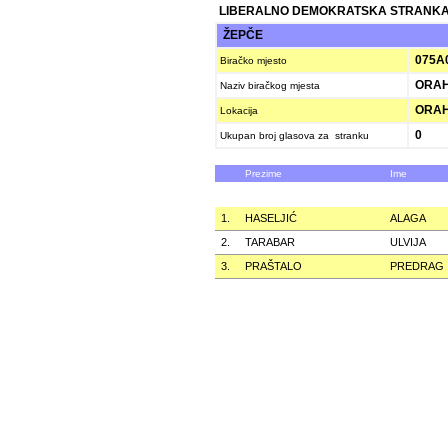
LIBERALNO DEMOKRATSKA STRANKA
ŽEPČE
075A
Biračko mjesto
ORAH
Naziv biračkog mjesta
ORAH
Lokacija
0
Ukupan broj glasova za stranku
Prezime
Ime
1.
HASELJIĆ
ALAGA
2.
TARABAR
ULVIJA
3.
PRAŠTALO
PREDRAG