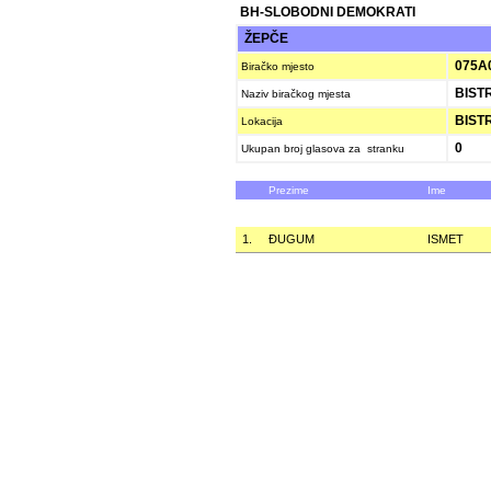
BH-SLOBODNI DEMOKRATI
ŽEPČE
075A
Biračko mjesto
BIST
Naziv biračkog mjesta
BIST
Lokacija
0
Ukupan broj glasova za stranku
Prezime
Ime
1.
ÐUGUM
ISMET