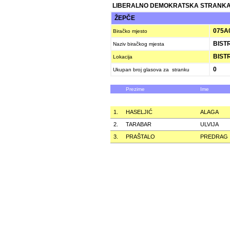
LIBERALNO DEMOKRATSKA STRANKA
ŽEPČE
075A
Biračko mjesto
BIST
Naziv biračkog mjesta
BIST
Lokacija
0
Ukupan broj glasova za stranku
Prezime
Ime
1.
HASELJIĆ
ALAGA
2.
TARABAR
ULVIJA
3.
PRAŠTALO
PREDRAG