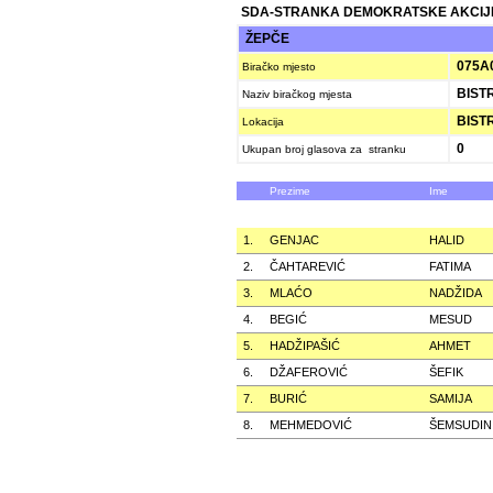
SDA-STRANKA DEMOKRATSKE AKCIJ
ŽEPČE
075A
Biračko mjesto
BIST
Naziv biračkog mjesta
BIST
Lokacija
0
Ukupan broj glasova za stranku
Prezime
Ime
1.
GENJAC
HALID
2.
ČAHTAREVIĆ
FATIMA
3.
MLAĆO
NADŽIDA
4.
BEGIĆ
MESUD
5.
HADŽIPAŠIĆ
AHMET
6.
DŽAFEROVIĆ
ŠEFIK
7.
BURIĆ
SAMIJA
8.
MEHMEDOVIĆ
ŠEMSUDIN