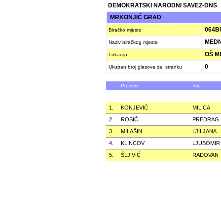
DEMOKRATSKI NARODNI SAVEZ-DNS
MRKONJIĆ GRAD
064B
Biračko mjesto
MED
Naziv biračkog mjesta
OŠ M
Lokacija
0
Ukupan broj glasova za stranku
Prezime
Ime
1.
KONJEVIĆ
MILICA
2.
ROSIĆ
PREDRAG
3.
MILAŠIN
LJILJANA
4.
KLINCOV
LJUBOMIR
5.
ŠLJIVIĆ
RADOVAN