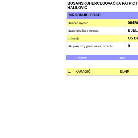
BOSANSKOHERCEGOVAČKA PATRIOT
HALILOVIĆ
MRKONJIĆ GRAD
064B
Biračko mjesto
BJEL
Naziv biračkog mjesta
OŠ B
Lokacija
0
Ukupan broj glasova za stranku
Prezime
Ime
1.
KARAGIĆ
ELVIR