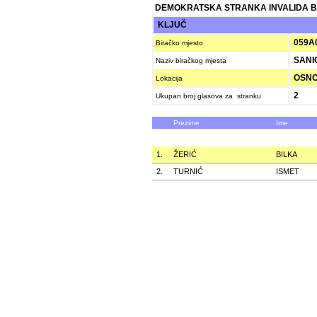
DEMOKRATSKA STRANKA INVALIDA B
KLJUČ
059A
Biračko mjesto
SANI
Naziv biračkog mjesta
OSNO
Lokacija
2
Ukupan broj glasova za stranku
Prezime
Ime
1.
ŽERIĆ
BILKA
2.
TURNIĆ
ISMET