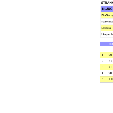
STRANK
KLJU
Biračko m
Naziv bir
Lokacija
Ukupan br
Pre
1.
SAL
2.
POB
3.
DEL
4.
BAH
5.
HU