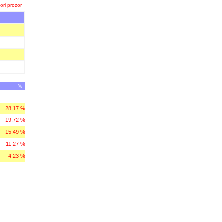
ori prozor
%
28,17 %
19,72 %
15,49 %
11,27 %
4,23 %