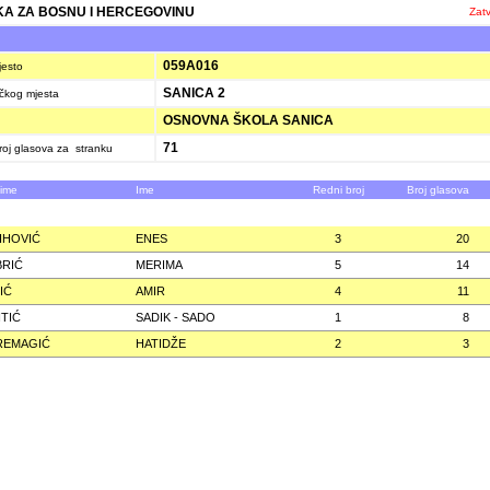
A ZA BOSNU I HERCEGOVINU
Zatv
Č
059A016
jesto
SANICA 2
ačkog mjesta
OSNOVNA ŠKOLA SANICA
71
oj glasova za stranku
zime
Ime
Redni broj
Broj glasova
IHOVIĆ
ENES
3
20
RIĆ
MERIMA
5
14
IĆ
AMIR
4
11
TIĆ
SADIK - SADO
1
8
REMAGIĆ
HATIDŽE
2
3