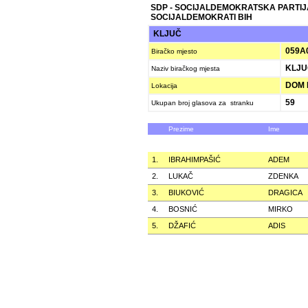
SDP - SOCIJALDEMOKRATSKA PARTIJ
SOCIJALDEMOKRATI BIH
KLJUČ
059A
Biračko mjesto
KLJU
Naziv biračkog mjesta
DOM 
Lokacija
59
Ukupan broj glasova za stranku
Prezime
Ime
1.
IBRAHIMPAŠIĆ
ADEM
2.
LUKAČ
ZDENKA
3.
BIUKOVIĆ
DRAGICA
4.
BOSNIĆ
MIRKO
5.
DŽAFIĆ
ADIS