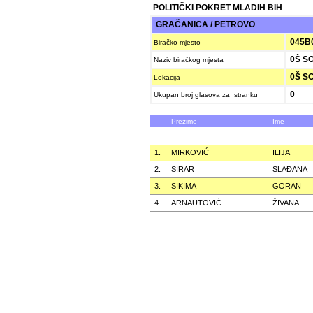
POLITIČKI POKRET MLADIH BIH
GRAČANICA / PETROVO
045B
Biračko mjesto
0Š S
Naziv biračkog mjesta
0Š S
Lokacija
0
Ukupan broj glasova za stranku
Prezime
Ime
1.
MIRKOVIĆ
ILIJA
2.
SIRAR
SLAÐANA
3.
SIKIMA
GORAN
4.
ARNAUTOVIĆ
ŽIVANA