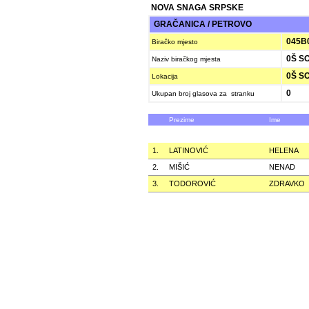
NOVA SNAGA SRPSKE
GRAČANICA / PETROVO
045B
Biračko mjesto
0Š S
Naziv biračkog mjesta
0Š S
Lokacija
0
Ukupan broj glasova za stranku
Prezime
Ime
1.
LATINOVIĆ
HELENA
2.
MIŠIĆ
NENAD
3.
TODOROVIĆ
ZDRAVKO