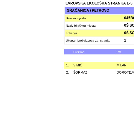
EVROPSKA EKOLOŠKA STRANKA E-5
GRAČANICA / PETROVO
045B
Biračko mjesto
0Š S
Naziv biračkog mjesta
0Š S
Lokacija
1
Ukupan broj glasova za stranku
Prezime
Ime
1.
SIMIĆ
MILAN
2.
ŠORMAZ
DOROTEJ