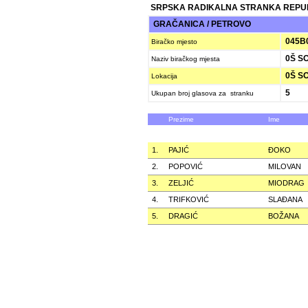
SRPSKA RADIKALNA STRANKA REPU
GRAČANICA / PETROVO
045B
Biračko mjesto
0Š S
Naziv biračkog mjesta
0Š S
Lokacija
5
Ukupan broj glasova za stranku
Prezime
Ime
1.
PAJIĆ
ÐOKO
2.
POPOVIĆ
MILOVAN
3.
ZELJIĆ
MIODRAG
4.
TRIFKOVIĆ
SLAÐANA
5.
DRAGIĆ
BOŽANA