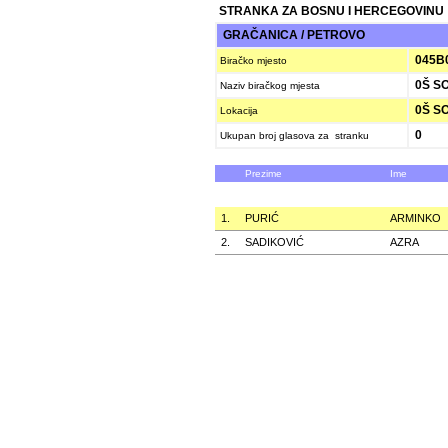
STRANKA ZA BOSNU I HERCEGOVINU
GRAČANICA / PETROVO
045B
Biračko mjesto
0Š S
Naziv biračkog mjesta
0Š S
Lokacija
0
Ukupan broj glasova za stranku
Prezime
Ime
1.
PURIĆ
ARMINKO
2.
SADIKOVIĆ
AZRA