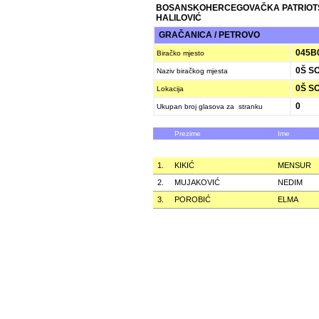
BOSANSKOHERCEGOVAČKA PATRIOT
HALILOVIĆ
GRAČANICA / PETROVO
045B
Biračko mjesto
0Š S
Naziv biračkog mjesta
0Š S
Lokacija
0
Ukupan broj glasova za stranku
Prezime
Ime
1.
KIKIĆ
MENSUR
2.
MUJAKOVIĆ
NEDIM
3.
POROBIĆ
ELMA