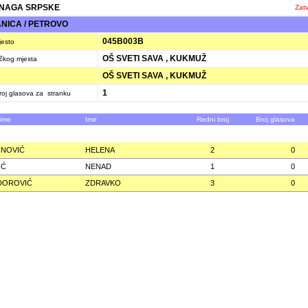
SNAGA SRPSKE
Zatv
ICA / PETROVO
045B003B
jesto
OŠ SVETI SAVA , KUKMUŽ
ačkog mjesta
OŠ SVETI SAVA , KUKMUŽ
1
oj glasova za stranku
zime
Ime
Redni broj
Broj glasova
INOVIĆ
HELENA
2
0
IĆ
NENAD
1
0
DOROVIĆ
ZDRAVKO
3
0