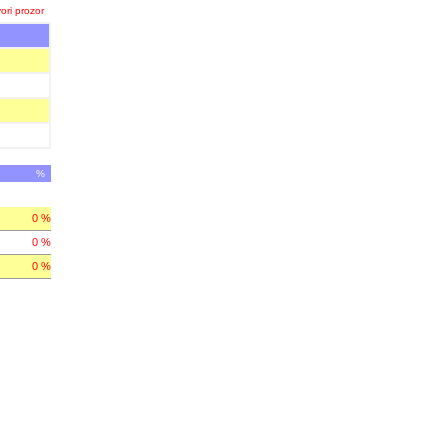
ori prozor
%
0 %
0 %
0 %