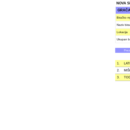
NOVA 
GRAČAN
Biračko m
Naziv bir
Lokacija
Ukupan br
Pre
1.
LAT
2.
MIŠ
3.
TO