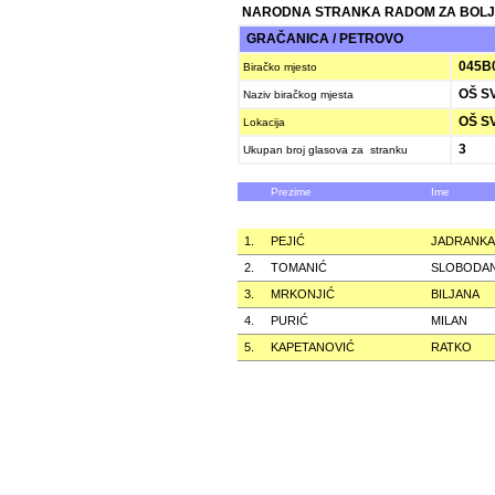
NARODNA STRANKA RADOM ZA BOLJ
GRAČANICA / PETROVO
045B
Biračko mjesto
OŠ SV
Naziv biračkog mjesta
OŠ SV
Lokacija
3
Ukupan broj glasova za stranku
Prezime
Ime
1.
PEJIĆ
JADRANKA
2.
TOMANIĆ
SLOBODA
3.
MRKONJIĆ
BILJANA
4.
PURIĆ
MILAN
5.
KAPETANOVIĆ
RATKO