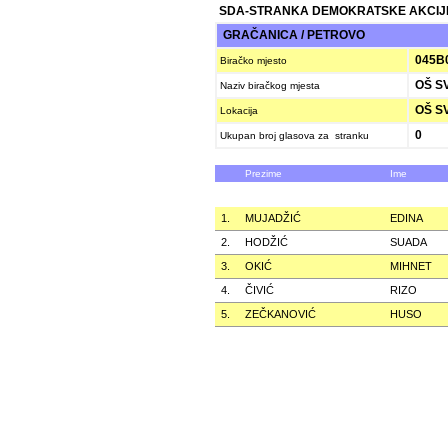
SDA-STRANKA DEMOKRATSKE AKCIJ
GRAČANICA / PETROVO
045B
Biračko mjesto
OŠ SV
Naziv biračkog mjesta
OŠ SV
Lokacija
0
Ukupan broj glasova za stranku
Prezime
Ime
1.
MUJADŽIĆ
EDINA
2.
HODŽIĆ
SUADA
3.
OKIĆ
MIHNET
4.
ČIVIĆ
RIZO
5.
ZEČKANOVIĆ
HUSO