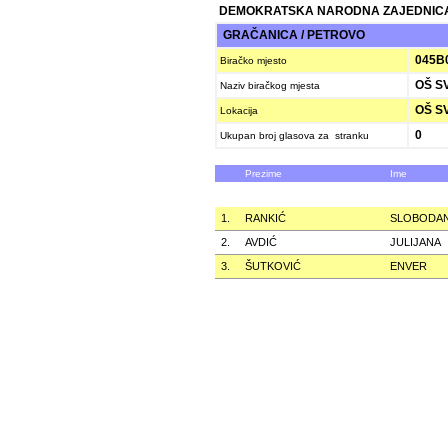
DEMOKRATSKA NARODNA ZAJEDNICA
GRAČANICA / PETROVO
045B
Biračko mjesto
OŠ SV
Naziv biračkog mjesta
OŠ SV
Lokacija
0
Ukupan broj glasova za stranku
Prezime
Ime
1.
RANKIĆ
SLOBODA
2.
AVDIĆ
JULIJANA
3.
ŠUTKOVIĆ
ENVER