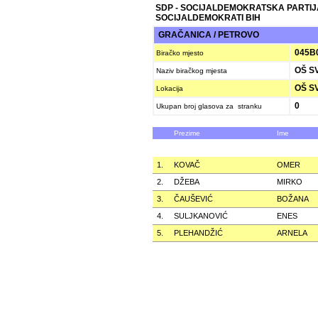
SDP - SOCIJALDEMOKRATSKA PARTIJ
SOCIJALDEMOKRATI BIH
GRAČANICA / PETROVO
045B
Biračko mjesto
OŠ SV
Naziv biračkog mjesta
OŠ SV
Lokacija
0
Ukupan broj glasova za stranku
Prezime
Ime
1.
KOVAČ
OMER
2.
DŽEBA
MIRKO
3.
ČAUŠEVIĆ
BOŽANA
4.
SULJKANOVIĆ
ENES
5.
PLEHANDŽIĆ
ARNELA