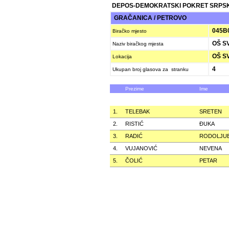
DEPOS-DEMOKRATSKI POKRET SRPS
GRAČANICA / PETROVO
045B
Biračko mjesto
OŠ SV
Naziv biračkog mjesta
OŠ SV
Lokacija
4
Ukupan broj glasova za stranku
Prezime
Ime
1.
TELEBAK
SRETEN
2.
RISTIĆ
ÐUKA
3.
RADIĆ
RODOLJU
4.
VUJANOVIĆ
NEVENA
5.
ČOLIĆ
PETAR