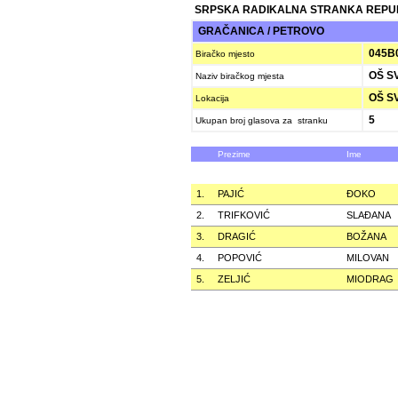
SRPSKA RADIKALNA STRANKA REPU
GRAČANICA / PETROVO
045B
Biračko mjesto
OŠ SV
Naziv biračkog mjesta
OŠ SV
Lokacija
5
Ukupan broj glasova za stranku
Prezime
Ime
1.
PAJIĆ
ÐOKO
2.
TRIFKOVIĆ
SLAÐANA
3.
DRAGIĆ
BOŽANA
4.
POPOVIĆ
MILOVAN
5.
ZELJIĆ
MIODRAG