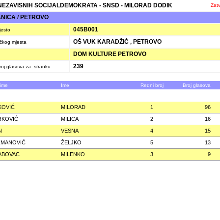
NEZAVISNIH SOCIJALDEMOKRATA - SNSD - MILORAD DODIK
Zatv
ICA / PETROVO
045B001
jesto
OŠ VUK KARADŽIĆ , PETROVO
ačkog mjesta
DOM KULTURE PETROVO
239
oj glasova za stranku
zime
Ime
Redni broj
Broj glasova
KOVIĆ
MILORAD
1
96
RKOVIĆ
MILICA
2
16
N
VESNA
4
15
ZMANOVIĆ
ŽELJKO
5
13
ABOVAC
MILENKO
3
9