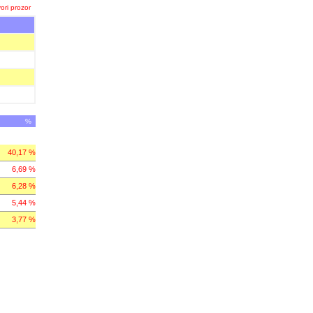
ori prozor
%
40,17 %
6,69 %
6,28 %
5,44 %
3,77 %