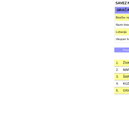
SAVEZ 
GRAČAN
Biračko m
Naziv bir
Lokacija
Ukupan br
Pre
1.
ŽIV
2.
MA
3.
ŠAI
4.
KU
5.
GR