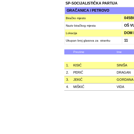
SP-SOCIJALISTIČKA PARTIJA
GRAČANICA / PETROVO
045B
Biračko mjesto
OŠ VU
Naziv biračkog mjesta
DOM 
Lokacija
11
Ukupan broj glasova za stranku
Prezime
Ime
1.
KISIĆ
SINIŠA
2.
PERIĆ
DRAGAN
3.
JEKIĆ
GORDANA
4.
MIŠKIĆ
VIDA