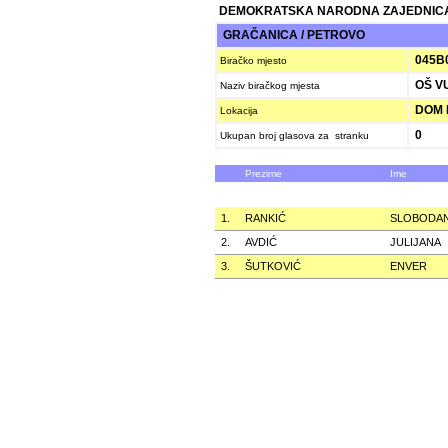
DEMOKRATSKA NARODNA ZAJEDNICA
GRAČANICA / PETROVO
045B
Biračko mjesto
OŠ VU
Naziv biračkog mjesta
DOM 
Lokacija
0
Ukupan broj glasova za stranku
Prezime
Ime
1.
RANKIĆ
SLOBODA
2.
AVDIĆ
JULIJANA
3.
ŠUTKOVIĆ
ENVER