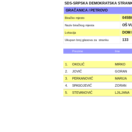
SDS-SRPSKA DEMOKRATSKA STRAN
GRAČANICA / PETROVO
045B
Biračko mjesto
OŠ VU
Naziv biračkog mjesta
DOM 
Lokacija
133
Ukupan broj glasova za stranku
Prezime
Ime
1.
OKOLIĆ
MIRKO
2.
JOVIĆ
GORAN
3.
PERKANOVIĆ
MARIJA
4.
SPASOJEVIĆ
ZORAN
5.
STEVANOVIĆ
LJILJANA