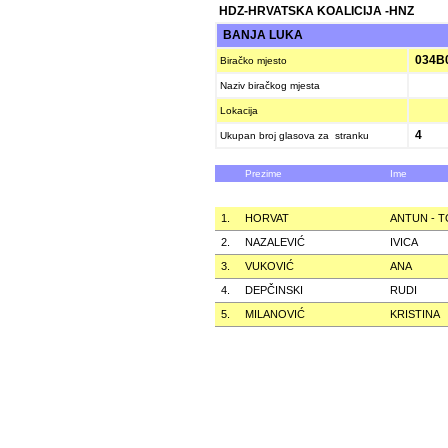
HDZ-HRVATSKA KOALICIJA -HNZ
BANJA LUKA
034B
Biračko mjesto
Naziv biračkog mjesta
Lokacija
4
Ukupan broj glasova za stranku
Prezime
Ime
1.
HORVAT
ANTUN - T
2.
NAZALEVIĆ
IVICA
3.
VUKOVIĆ
ANA
4.
DEPČINSKI
RUDI
5.
MILANOVIĆ
KRISTINA