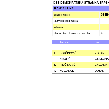
DSS-DEMOKRATSKA STRANKA SRPS
BANJA LUKA
034B
Biračko mjesto
Naziv biračkog mjesta
Lokacija
1
Ukupan broj glasova za stranku
Prezime
Ime
1.
DOJČINOVIĆ
ZORAN
2.
NIKOLIĆ
GORDANA
3.
PEJČINOVIĆ
LJILJANA
4.
KOLJANČIĆ
DUŠAN