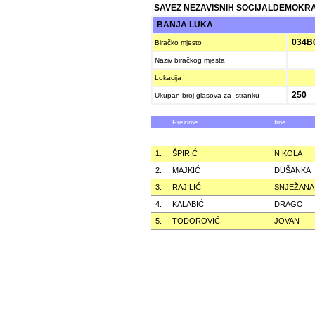
SAVEZ NEZAVISNIH SOCIJALDEMOKRAT
BANJA LUKA
034B
Biračko mjesto
Naziv biračkog mjesta
Lokacija
250
Ukupan broj glasova za stranku
Prezime
Ime
1.
ŠPIRIĆ
NIKOLA
2.
MAJKIĆ
DUŠANKA
3.
RAJILIĆ
SNJEŽANA
4.
KALABIĆ
DRAGO
5.
TODOROVIĆ
JOVAN