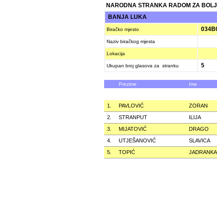
NARODNA STRANKA RADOM ZA BOLJ
BANJA LUKA
034B
Biračko mjesto
Naziv biračkog mjesta
Lokacija
5
Ukupan broj glasova za stranku
Prezime
Ime
1.
PAVLOVIĆ
ZORAN
2.
STRANPUT
ILIJA
3.
MIJATOVIĆ
DRAGO
4.
UTJEŠANOVIĆ
SLAVICA
5.
TOPIĆ
JADRANKA