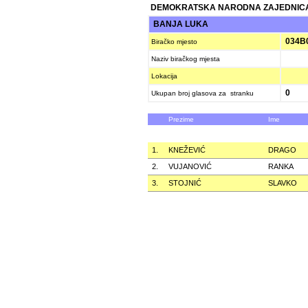
DEMOKRATSKA NARODNA ZAJEDNICA
BANJA LUKA
034B
Biračko mjesto
Naziv biračkog mjesta
Lokacija
0
Ukupan broj glasova za stranku
Prezime
Ime
1.
KNEŽEVIĆ
DRAGO
2.
VUJANOVIĆ
RANKA
3.
STOJNIĆ
SLAVKO