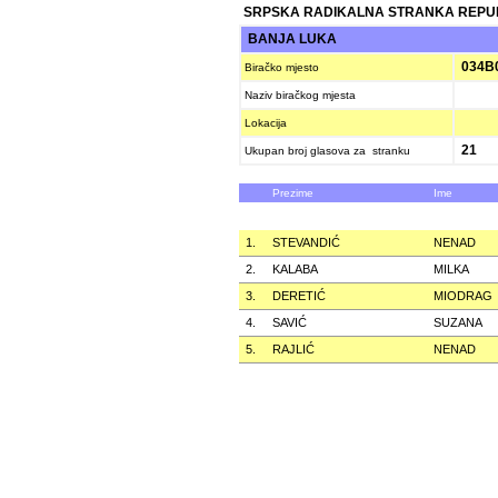
SRPSKA RADIKALNA STRANKA REPU
BANJA LUKA
034B
Biračko mjesto
Naziv biračkog mjesta
Lokacija
21
Ukupan broj glasova za stranku
Prezime
Ime
1.
STEVANDIĆ
NENAD
2.
KALABA
MILKA
3.
DERETIĆ
MIODRAG
4.
SAVIĆ
SUZANA
5.
RAJLIĆ
NENAD