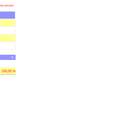
ori prozor
%
100,00 %