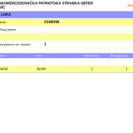
SKOHERCEGOVAČKA PATRIOTSKA STRANKA-SEFER
Zatv
VIĆ
 LUKA
034B098
jesto
ačkog mjesta
1
oj glasova za stranku
zime
Ime
Redni broj
Broj glasova
AGIĆ
ELVIR
1
1