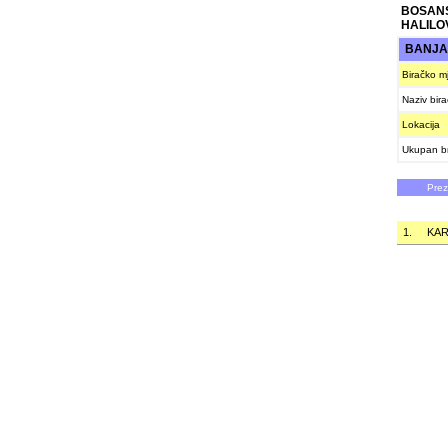
BOSAN
HALILO
BANJA
Biračko m
Naziv bir
Lokacija
Ukupan br
Pre
1.
KAR