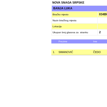
NOVA SNAGA SRPSKE
BANJA LUKA
034B
Biračko mjesto
Naziv biračkog mjesta
Lokacija
2
Ukupan broj glasova za stranku
Prezime
Ime
1.
SIMANOVIĆ
ČEDO