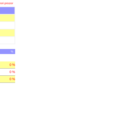
ori prozor
%
0 %
0 %
0 %