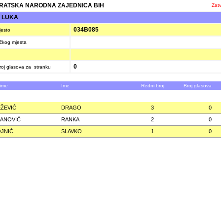
ATSKA NARODNA ZAJEDNICA BIH
Zatv
 LUKA
034B085
jesto
ačkog mjesta
0
oj glasova za stranku
zime
Ime
Redni broj
Broj glasova
ŽEVIĆ
DRAGO
3
0
ANOVIĆ
RANKA
2
0
JNIĆ
SLAVKO
1
0