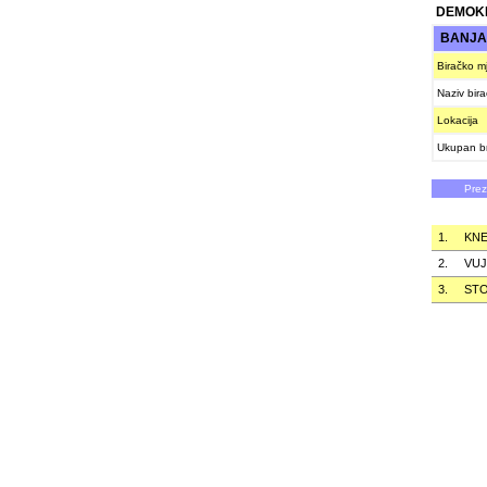
DEMOKR
BANJA
Biračko m
Naziv bir
Lokacija
Ukupan br
Pre
1.
KNE
2.
VUJ
3.
STO