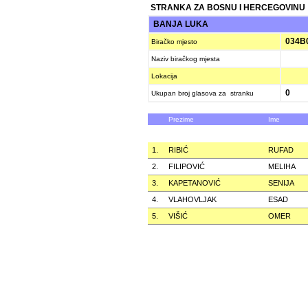
STRANKA ZA BOSNU I HERCEGOVINU
BANJA LUKA
034B
Biračko mjesto
Naziv biračkog mjesta
Lokacija
0
Ukupan broj glasova za stranku
Prezime
Ime
1.
RIBIĆ
RUFAD
2.
FILIPOVIĆ
MELIHA
3.
KAPETANOVIĆ
SENIJA
4.
VLAHOVLJAK
ESAD
5.
VIŠIĆ
OMER