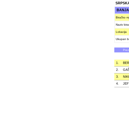
SRPSKA
BANJA
Biračko m
Naziv bir
Lokacija
Ukupan br
Pre
1.
BE
2.
GAŠ
3.
NIK
4.
JEF