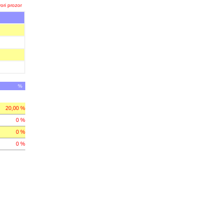
ori prozor
%
20,00 %
0 %
0 %
0 %