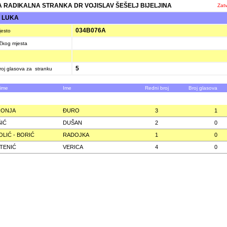
 RADIKALNA STRANKA DR VOJISLAV ŠEŠELJ BIJELJINA
Zatv
 LUKA
034B076A
jesto
ačkog mjesta
5
oj glasova za stranku
zime
Ime
Redni broj
Broj glasova
RONJA
ÐURO
3
1
IĆ
DUŠAN
2
0
OLIĆ - BORIĆ
RADOJKA
1
0
TENIĆ
VERICA
4
0