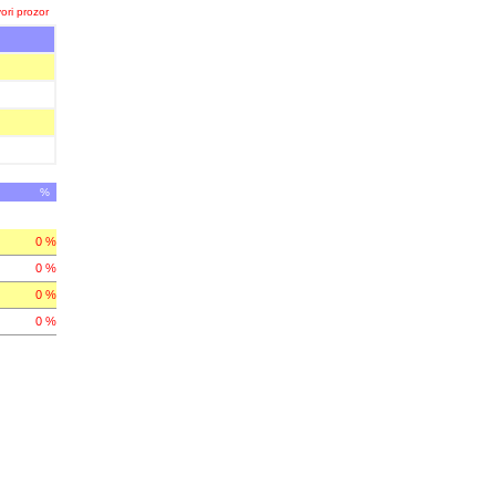
ori prozor
%
0 %
0 %
0 %
0 %