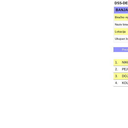
DSS-D
BANJA
Biračko m
Naziv bir
Lokacija
Ukupan br
Pre
1.
NIK
2.
PEJ
3.
DOJ
4.
KOL