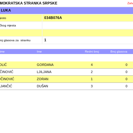
EMOKRATSKA STRANKA SRPSKE
Zatv
 LUKA
034B076A
jesto
ačkog mjesta
1
oj glasova za stranku
zime
Ime
Redni broj
Broj glasova
OLIĆ
GORDANA
4
0
ČINOVIĆ
LJILJANA
2
0
ČINOVIĆ
ZORAN
1
0
JANČIĆ
DUŠAN
3
0