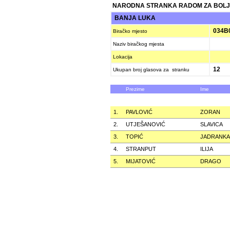
NARODNA STRANKA RADOM ZA BOLJ
BANJA LUKA
034B
Biračko mjesto
Naziv biračkog mjesta
Lokacija
12
Ukupan broj glasova za stranku
Prezime
Ime
1.
PAVLOVIĆ
ZORAN
2.
UTJEŠANOVIĆ
SLAVICA
3.
TOPIĆ
JADRANKA
4.
STRANPUT
ILIJA
5.
MIJATOVIĆ
DRAGO