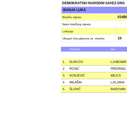
DEMOKRATSKI NARODNI SAVEZ-DNS
BANJA LUKA
034B
Biračko mjesto
Naziv biračkog mjesta
Lokacija
10
Ukupan broj glasova za stranku
Prezime
Ime
1.
KLINCOV
LJUBOMIR
2.
ROSIĆ
PREDRAG
3.
KONJEVIĆ
MILICA
4.
MILAŠIN
LJILJANA
5.
ŠLJIVIĆ
RADOVAN