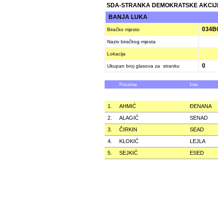
SDA-STRANKA DEMOKRATSKE AKCIJ
BANJA LUKA
034B
Biračko mjesto
Naziv biračkog mjesta
Lokacija
0
Ukupan broj glasova za stranku
Prezime
Ime
1.
AHMIĆ
ÐENANA
2.
ALAGIĆ
SENAD
3.
ČIRKIN
SEAD
4.
KLOKIĆ
LEJLA
5.
SEJKIĆ
ESED