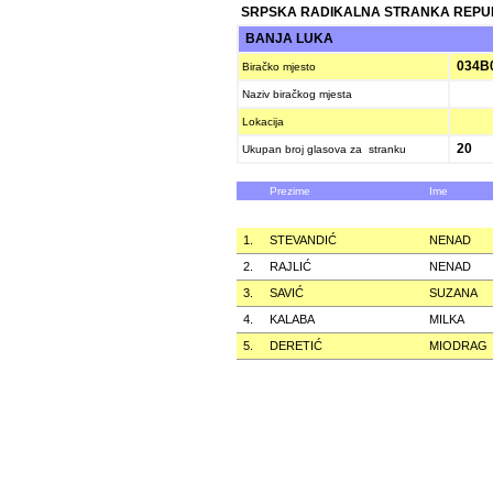
SRPSKA RADIKALNA STRANKA REPU
BANJA LUKA
034B
Biračko mjesto
Naziv biračkog mjesta
Lokacija
20
Ukupan broj glasova za stranku
Prezime
Ime
1.
STEVANDIĆ
NENAD
2.
RAJLIĆ
NENAD
3.
SAVIĆ
SUZANA
4.
KALABA
MILKA
5.
DERETIĆ
MIODRAG